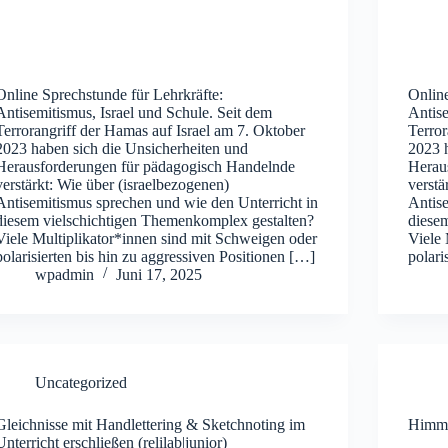
Online Sprechstunde für Lehrkräfte:
Online
Antisemitismus, Israel und Schule. Seit dem
Antise
Terrorangriff der Hamas auf Israel am 7. Oktober
Terror
2023 haben sich die Unsicherheiten und
2023 
Herausforderungen für pädagogisch Handelnde
Herau
verstärkt: Wie über (israelbezogenen)
verstä
Antisemitismus sprechen und wie den Unterricht in
Antise
diesem vielschichtigen Themenkomplex gestalten?
diese
Viele Multiplikator*innen sind mit Schweigen oder
Viele 
polarisierten bis hin zu aggressiven Positionen […]
polari
wpadmin
Juni 17, 2025
Uncategorized
Gleichnisse mit Handlettering & Sketchnoting im
Himme
Unterricht erschließen (relilab|junior)