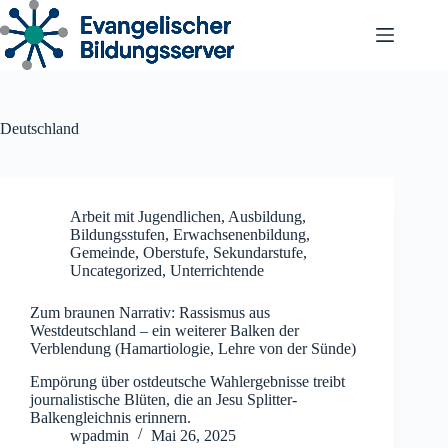
Zum
Inhalt
springen
Deutschland
Arbeit mit Jugendlichen
,
Ausbildung
,
Bildungsstufen
,
Erwachsenenbildung
,
Gemeinde
,
Oberstufe
,
Sekundarstufe
,
Uncategorized
,
Unterrichtende
Zum braunen Narrativ: Rassismus aus
Westdeutschland – ein weiterer Balken der
Verblendung (Hamartiologie, Lehre von der Sünde)
Empörung über ostdeutsche Wahlergebnisse treibt
journalistische Blüten, die an Jesu Splitter-
Balkengleichnis erinnern.
wpadmin
Mai 26, 2025