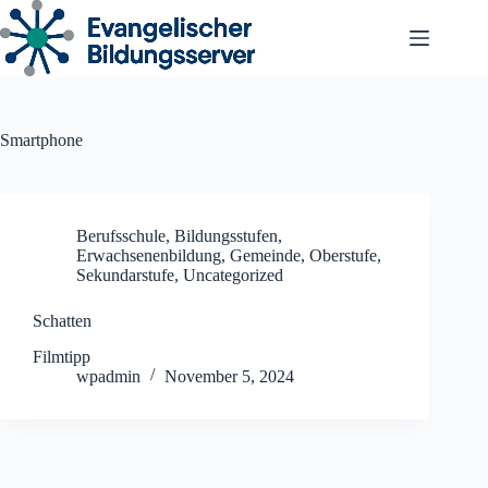
Zum
Inhalt
springen
Smartphone
Berufsschule
,
Bildungsstufen
,
Erwachsenenbildung
,
Gemeinde
,
Oberstufe
,
Sekundarstufe
,
Uncategorized
Schatten
Filmtipp
wpadmin
November 5, 2024