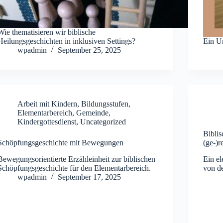
Wie thematisieren wir biblische
Heilungsgeschichten in inklusiven Settings?
Ein U
wpadmin
September 25, 2025
Arbeit mit Kindern
,
Bildungsstufen
,
Elementarbereich
,
Gemeinde
,
Kindergottesdienst
,
Uncategorized
Biblis
Schöpfungsgeschichte mit Bewegungen
(ge-)re
Bewegungsorientierte Erzähleinheit zur biblischen
Ein el
Schöpfungsgeschichte für den Elementarbereich.
von d
wpadmin
September 17, 2025