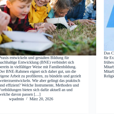
Das Co
Praxis entwickeln und gestalten Bildung für
für Er
nachhaltige Entwicklung (BNE) verbindet sich
frühes
bereits in vielfältiger Weise mit Familienbildung.
Mitarb
Der BNE-Rahmen eignet sich daher gut, um die
Mitarb
eigene Arbeit zu profilieren, zu bündeln und gezielt
Religi
weiterzuentwickeln. Wie aber gelingt das praktisch
und effizient? Welche Instrumente, Methoden und
Fortbildungen bieten sich dafür aktuell an und
welche davon passen […]
wpadmin
März 20, 2026