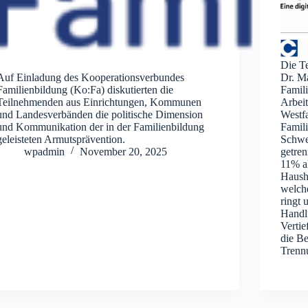
Die Te
Auf Einladung des Kooperationsverbundes
Dr. Ma
Familienbildung (Ko:Fa) diskutierten die
Famili
Teilnehmenden aus Einrichtungen, Kommunen
Arbei
und Landesverbänden die politische Dimension
Westfa
und Kommunikation der in der Familienbildung
Famil
geleisteten Armutsprävention.
Schwer
wpadmin
November 20, 2025
getren
11% a
Hausha
welch
ringt 
Handl
Vertie
die Be
Trenn