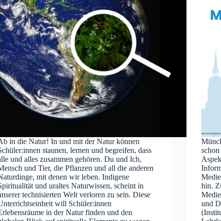
Ab in die Natur! In und mit der Natur können
Münch
Schüler:innen staunen, lernen und begreifen, dass
schon
alle und alles zusammen gehören. Du und Ich,
Aspekt
Mensch und Tier, die Pflanzen und all die anderen
Infor
Naturdinge, mit denen wir leben. Indigene
Medie
Spiritualität und uraltes Naturwissen, scheint in
hin. Z
unserer technisierten Welt verloren zu sein. Diese
Medie
Unterrichtseinheit will Schüler:innen
und Di
Erlebensräume in der Natur finden und den
(Insti