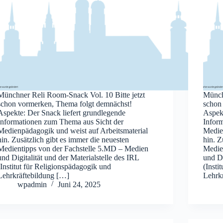
Münchner Reli Room-Snack Vol. 10 Bitte jetzt
Münch
schon vormerken, Thema folgt demnächst!
schon
Aspekte: Der Snack liefert grundlegende
Aspekt
Informationen zum Thema aus Sicht der
Infor
Medienpädagogik und weist auf Arbeitsmaterial
Medie
hin. Zusätzlich gibt es immer die neuesten
hin. Z
Medientipps von der Fachstelle 5.MD – Medien
Medie
und Digitalität und der Materialstelle des IRL
und Di
(Institut für Religionspädagogik und
(Insti
Lehrkräftebildung […]
Lehrk
wpadmin
Juni 24, 2025