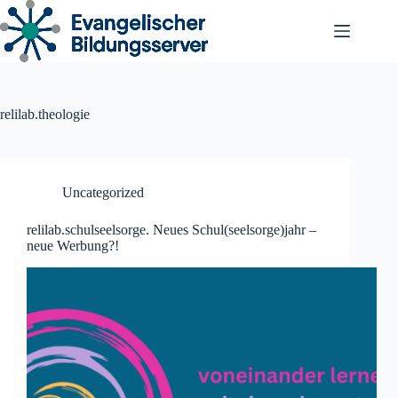
Zum
Inhalt
springen
relilab.theologie
Uncategorized
relilab.schulseelsorge. Neues Schul(seelsorge)jahr –
neue Werbung?!