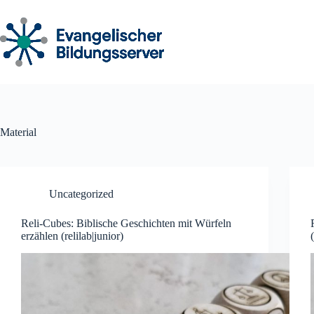
Zum
Inhalt
springen
Material
Uncategorized
Reli-Cubes: Biblische Geschichten mit Würfeln
erzählen (relilab|junior)