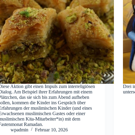
Diese Aktion gibt einen Impuls zum interreligiösen
Drei i
Dialog. Am Beispiel ihrer Erfahrungen mit einem
unter
Plätzchen, das sie sich bis zum Abend aufheben
sollen, kommen die Kinder ins Gespräch über
Erfahrungen der muslimischen Kinder (und eines
Erwachsenen muslimischen Gastes oder einer
muslimischen Kita-Mitarbeiter*in) mit dem
Fastenmonat Ramadan.
wpadmin
Februar 10, 2026