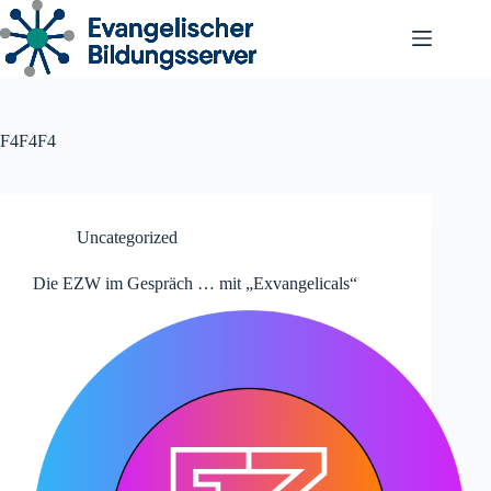
Zum
Inhalt
springen
F4F4F4
Uncategorized
Die EZW im Gespräch … mit „Exvangelicals“