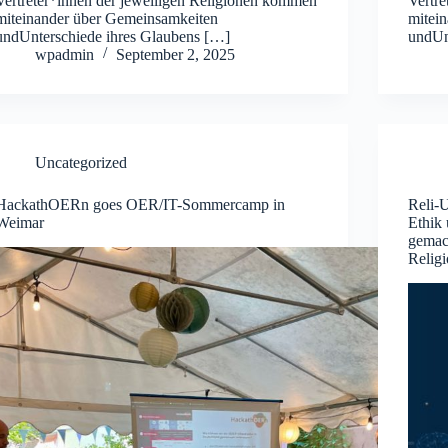
Vertreter*innen der jeweiligen Religionen kommen
Vertr
miteinander über Gemeinsamkeiten
mitei
undUnterschiede ihres Glaubens […]
undUn
wpadmin
September 2, 2025
Uncategorized
HackathOERn goes OER/IT-Sommercamp in
Reli-U
Weimar
Ethik 
gemac
Relig