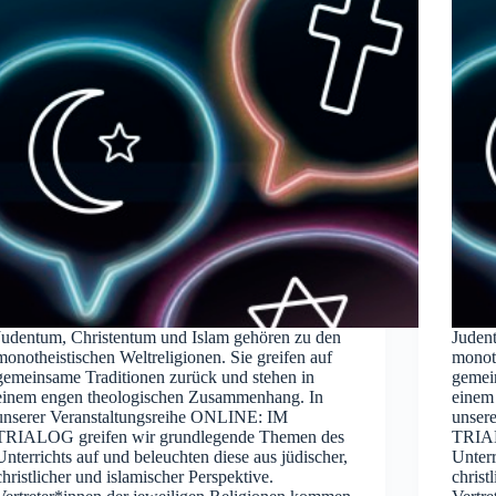
Judentum, Christentum und Islam gehören zu den
Juden
monotheistischen Weltreligionen. Sie greifen auf
monoth
gemeinsame Traditionen zurück und stehen in
gemei
einem engen theologischen Zusammenhang. In
einem
unserer Veranstaltungsreihe ONLINE: IM
unser
TRIALOG greifen wir grundlegende Themen des
TRIAL
Unterrichts auf und beleuchten diese aus jüdischer,
Unterr
christlicher und islamischer Perspektive.
christ