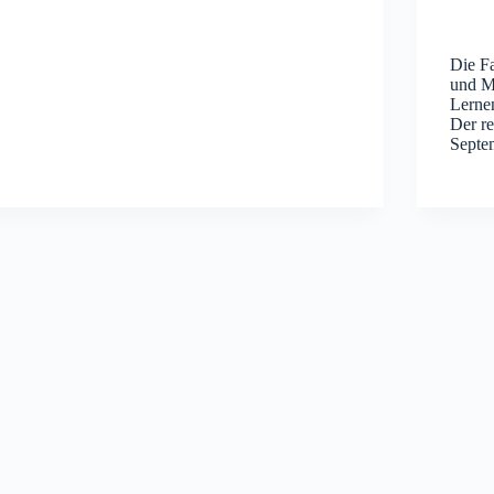
Die Fa
und Mu
Lernen
Der r
Septe