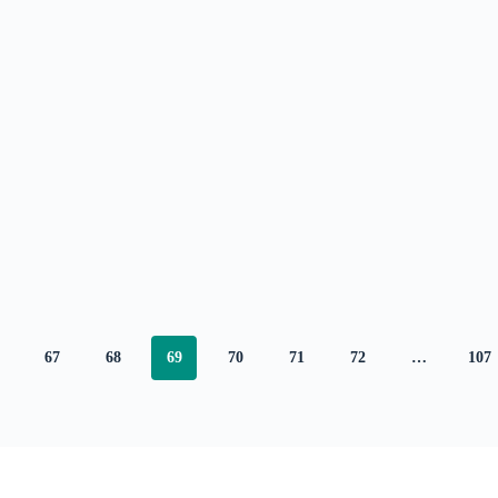
67
68
69
70
71
72
…
107