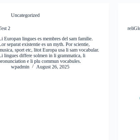
Uncategorized
Test 2
reliG
Li Europan lingues es membres del sam familie.
Lor separat existentie es un myth. Por scientie,
musica, sport etc, litot Europa usa li sam vocabular.
Li lingues differe solmen in li grammatica, li
pronunciation e li plu commun vocabules.
wpadmin
August 26, 2025