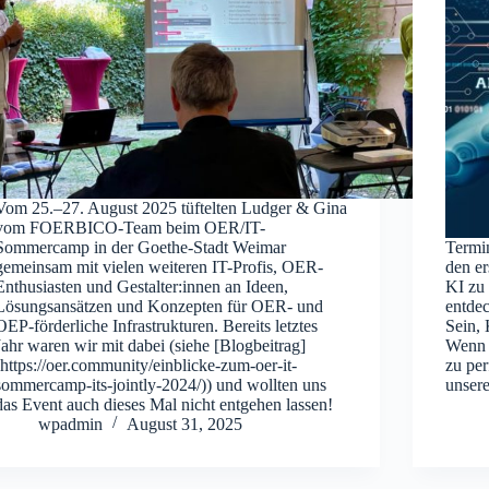
Vom 25.–27. August 2025 tüftelten Ludger & Gina
vom FOERBICO-Team beim OER/IT-
Sommercamp in der Goethe-Stadt Weimar
Termin
gemeinsam mit vielen weiteren IT-Profis, OER-
den er
Enthusiasten und Gestalter:innen an Ideen,
KI zu
Lösungsansätzen und Konzepten für OER- und
entde
OEP-förderliche Infrastrukturen. Bereits letztes
Sein, 
Jahr waren wir mit dabei (siehe [Blogbeitrag]
Wenn 
(https://oer.community/einblicke-zum-oer-it-
zu per
sommercamp-its-jointly-2024/)) und wollten uns
unser
das Event auch dieses Mal nicht entgehen lassen!
wpadmin
August 31, 2025